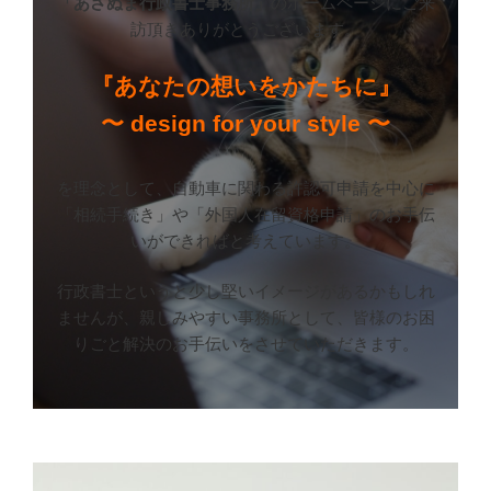
「あさぬま行政書士事務所」
のホームページにご来
訪頂きありがとうございます。
『あなたの想いをかたちに』
〜 design for your style 〜
を理念として、自動車に関わる許認可申請を中心に
「相続手続き」や「外国人在留資格申請」のお手伝
いができればと考えています。
行政書士というと少し堅いイメージがあるかもしれ
ませんが、親しみやすい事務所として、皆様のお困
りごと解決のお手伝いをさせていただきます。