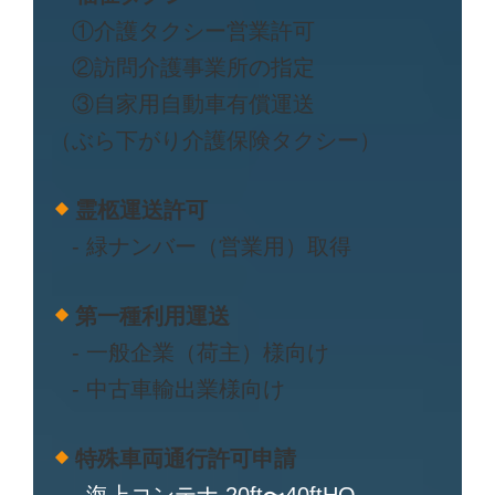
①介護タクシー営業許可
②訪問介護事業所の指定
③自家用自動車有償運送
（ぶら下がり介護保険タクシー）
霊柩運送許可
- 緑ナンバー（営業用）取得
第一種利用運送
- 一般企業（荷主）様向け
- 中古車輸出業様向け
特殊車両通行許可申請
- 海上コンテナ 20ft〜40ftHQ