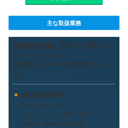
主な取扱業務
自動車運送業に関する手続きを
サポートします。
都市型ハイヤーや介護タクシー
も！
自動車運送業許可
（ Truck・Bus・Taxi ）
- 緑ナンバー（営業用）取得
- 営業所・車庫の追加変更