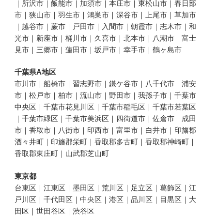
｜所沢市｜飯能市｜加須市｜本庄市｜東松山市｜春日部
市｜狭山市｜羽生市｜鴻巣市｜深谷市｜上尾市｜草加市
｜越谷市｜蕨市｜戸田市｜入間市｜朝霞市｜志木市｜和
光市｜新座市｜桶川市｜久喜市｜北本市｜八潮市｜富士
見市｜三郷市｜蓮田市｜坂戸市｜幸手市｜鶴ヶ島市
千葉県A地区
市川市｜船橋市｜習志野市｜鎌ケ谷市｜八千代市｜浦安
市｜松戸市｜柏市｜流山市｜野田市｜我孫子市｜千葉市
中央区｜千葉市花見川区｜千葉市稲毛区｜千葉市若葉区
｜千葉市緑区｜千葉市美浜区｜四街道市｜佐倉市｜成田
市｜香取市｜八街市｜印西市｜富里市｜白井市｜印旛郡
酒々井町｜印旛郡栄町｜香取郡多古町｜香取郡神崎町｜
香取郡東庄町｜山武郡芝山町
東京都
台東区｜江東区｜墨田区｜荒川区｜足立区｜葛飾区｜江
戸川区｜千代田区｜中央区｜港区｜品川区｜目黒区｜大
田区｜世田谷区｜渋谷区