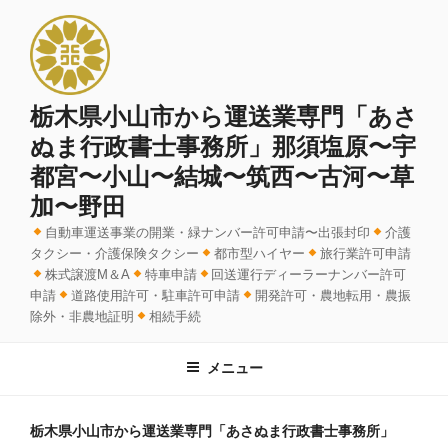
コ
ン
テ
ン
ツ
栃木県小山市から運送業専門「あさ
へ
ぬま行政書士事務所」那須塩原〜宇
ス
都宮〜小山〜結城〜筑西〜古河〜草
キ
加〜野田
ッ
プ
自動車運送事業の開業・緑ナンバー許可申請〜出張封印
介護
タクシー・介護保険タクシー
都市型ハイヤー
旅行業許可申請
株式譲渡M＆A
特車申請
回送運行ディーラーナンバー許可
申請
道路使用許可・駐車許可申請
開発許可・農地転用・農振
除外・非農地証明
相続手続
メニュー
栃木県小山市から運送業専門「あさぬま行政書士事務所」