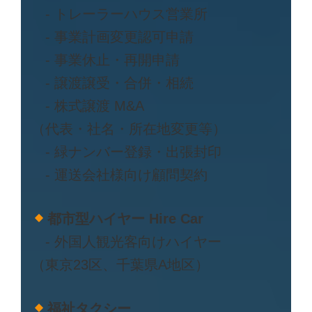
- トレーラーハウス営業所
- 事業計画変更認可申請
- 事業休止・再開申請
- 譲渡譲受・合併・相続
- 株式譲渡 M&A
（代表・社名・所在地変更等）
- 緑ナンバー登録・出張封印
- 運送会社様向け顧問契約
都市型ハイヤー Hire Car
- 外国人観光客向けハイヤー
（東京23区、千葉県A地区）
福祉タクシー