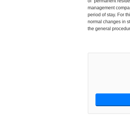
of “permanent reside
management compared t
period of stay. For 
normal changes in st
the general procedur