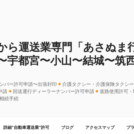
から運送業専門「あさぬま
〜宇都宮〜小山〜結城〜筑
ンバー許可申請〜出張封印
介護タクシー・介護保険タクシ
申請
回送運行ディーラーナンバー許可申請
道路使用許可・
相続手続
詳細”自動車運送業”許可
ブログ
アクセスマップ
プ