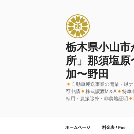
コ
ン
テ
ン
ツ
へ
栃木県小山市
ス
キ
所」那須塩原
ッ
プ
加〜野田
自動車運送事業の開業・緑ナ
可申請
株式譲渡M＆A
特車
転用・農振除外・非農地証明
ホームページ
料金表 / Fee