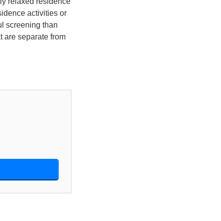
tly relaxed residence
idence activities or
ul screening than
at are separate from