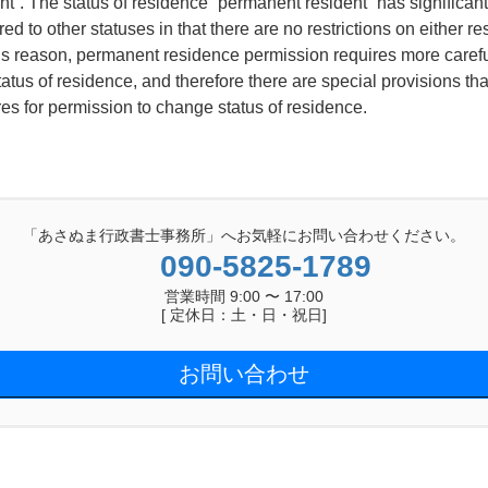
nt”. The status of residence “permanent resident” has significan
o other statuses in that there are no restrictions on either res
this reason, permanent residence permission requires more caref
atus of residence, and therefore there are special provisions th
es for permission to change status of residence.
「あさぬま行政書士事務所」へお気軽にお問い合わせください。
090-5825-1789
営業時間 9:00 〜 17:00
[ 定休日：土・日・祝日]
お問い合わせ