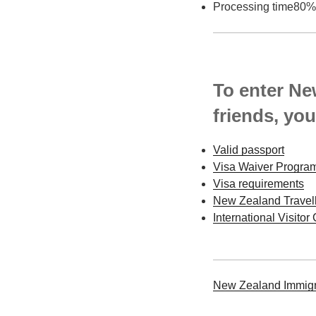
Processing time80%
To enter New
friends, you
Valid passport
Visa Waiver Program
Visa requirements
New Zealand Travell
International Visito
New Zealand Immigr