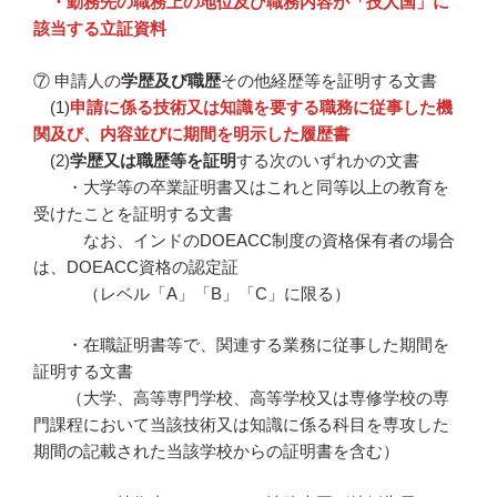
・勤務先の職務上の地位及び職務内容が「技人国」に
該当する立証資料
⑦ 申請人の
学歴及び職歴
その他経歴等を証明する文書
(1)
申請に係る技術又は知識を要する職務に従事した機
関及び、内容並びに期間を明示した履歴書
(2)
学歴又は職歴等を証明
する次のいずれかの文書
・大学等の卒業証明書又はこれと同等以上の教育を
受けたことを証明する文書
なお、インドのDOEACC制度の資格保有者の場合
は、DOEACC資格の認定証
（レベル「A」「B」「C」に限る）
・在職証明書等で、関連する業務に従事した期間を
証明する文書
（大学、高等専門学校、高等学校又は専修学校の専
門課程において当該技術又は知識に係る科目を専攻した
期間の記載された当該学校からの証明書を含む）