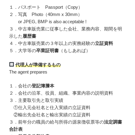
１．パスポート Passport（Copy）
２．写真 Photo（40mm x 30mm）
or JPEG, BMP is also acceptable !
３．中古車販売業に従事した会社、業務内容、期間を明
示した
履歴書
４．中古車販売業の３年以上の実務経験の
立証資料
５．大学等の
卒業証明書
（もしあれば）
代理人が準備するもの
The agent prepares
１．会社の
登記簿謄本
２．会社の沿革、役員、組織、事業内容の説明資料
３．主要取引先と取引実績
①仕入元会社名と仕入実績の立証資料
②輸出先会社名と輸出実績の立証資料
３．前年分の職員の給与所得の源泉徴収票等の
法定調書
合計表