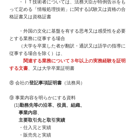
・ＩＴ技術者については、法務大臣が特例告示をも
って定める「情報処理技術」に関する試験又は資格の合
格証書又は資格証書
・外国の文化に基盤を有する思考又は感受性を必要
とする業務に従事する場合
（大学を卒業した者が翻訳・通訳又は語学の指導に
従事する場合を除く）は、
関連する業務について３年以上の実務経験を証明
する文書
、又は大学卒業証明書
⑧ 会社の
登記事項証明書
（法務局）
⑨ 事業内容を明らかにする資料
(1)
勤務先等の沿革、役員、組織、
事業内容
、
主要取引先と取引実績
・仕入元と実績
・販売先と実績