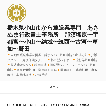
コ
ン
テ
ン
ツ
栃木県小山市から運送業専門「あさ
へ
ぬま行政書士事務所」那須塩原〜宇
ス
都宮〜小山〜結城〜筑西〜古河〜草
キ
加〜野田
ッ
プ
自動車運送事業の開業・緑ナンバー許可申請〜出張封印
介護
タクシー・介護保険タクシー
都市型ハイヤー
旅行業許可申請
株式譲渡M＆A
特車申請
回送運行ディーラーナンバー許可
申請
道路使用許可・駐車許可申請
開発許可・農地転用・農振
除外・非農地証明
相続手続
メニュー
CERTIFICATE OF ELIGIBILITY FOR ENGINEER VISA