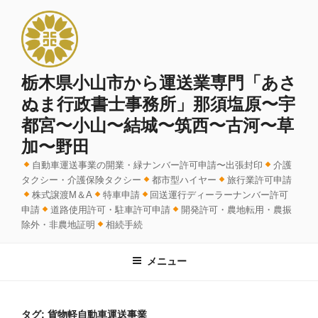
コ
ン
テ
ン
ツ
栃木県小山市から運送業専門「あさ
へ
ぬま行政書士事務所」那須塩原〜宇
ス
都宮〜小山〜結城〜筑西〜古河〜草
キ
加〜野田
ッ
プ
自動車運送事業の開業・緑ナンバー許可申請〜出張封印
介護
タクシー・介護保険タクシー
都市型ハイヤー
旅行業許可申請
株式譲渡M＆A
特車申請
回送運行ディーラーナンバー許可
申請
道路使用許可・駐車許可申請
開発許可・農地転用・農振
除外・非農地証明
相続手続
メニュー
タグ:
貨物軽自動車運送事業