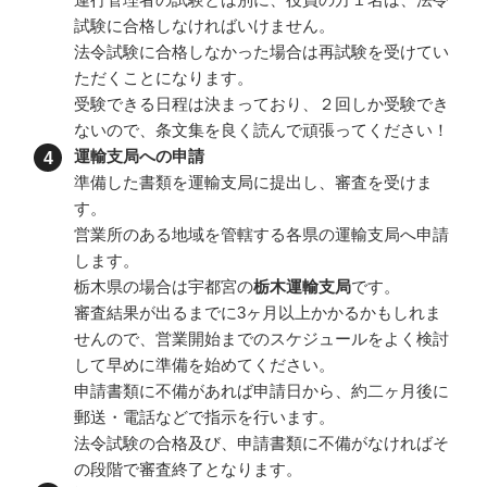
試験に合格しなければいけません。
法令試験に合格しなかった場合は再試験を受けてい
ただくことになります。
受験できる日程は決まっており、２回しか受験でき
ないので、条文集を良く読んで頑張ってください！
運輸支局への申請
準備した書類を運輸支局に提出し、審査を受けま
す。
営業所のある地域を管轄する各県の運輸支局へ申請
します。
栃木県の場合は宇都宮の
栃木運輸支局
です。
審査結果が出るまでに3ヶ月以上かかるかもしれま
せんので、営業開始までのスケジュールをよく検討
して早めに準備を始めてください。
申請書類に不備があれば申請日から、約二ヶ月後に
郵送・電話などで指示を行います。
法令試験の合格及び、申請書類に不備がなければそ
の段階で審査終了となります。