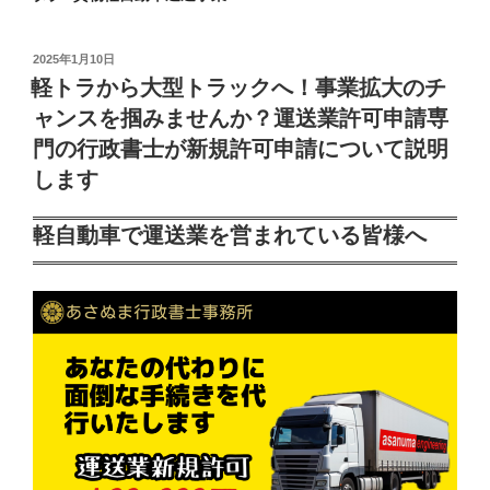
投
2025年1月10日
稿
軽トラから大型トラックへ！事業拡大のチ
日:
ャンスを掴みませんか？運送業許可申請専
門の行政書士が新規許可申請について説明
します
軽自動車で運送業を営まれている皆様へ