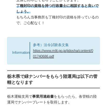
丁種封印の資格を持つ行政書士に相談すると良いで
しょう。
もちろん当事務所も丁種封印の資格を持っているの
で、ご心配なく！
参考）法令試験条文集
https://www.mlit.go.jp/jidosha/content/0
Information
01740686.pdf
栃木県で緑ナンバーをもらう陸運局は以下の管
轄となります
栃木運輸支局で
事業用連絡書
をもらったら、各管轄の陸
運局でナンバープレートを取得します。