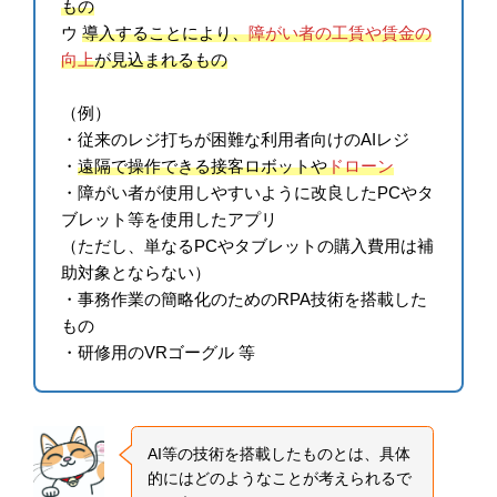
もの
ウ
導入することにより、
障がい者の工賃や賃金の
向上
が見込まれるもの
（例）
・従来のレジ打ちが困難な利用者向けのAIレジ
・
遠隔で操作できる接客ロボットや
ドローン
・障がい者が使用しやすいように改良したPCやタ
ブレット等を使用したアプリ
（ただし、単なるPCやタブレットの購入費用は補
助対象とならない）
・事務作業の簡略化のためのRPA技術を搭載した
もの
・研修用のVRゴーグル 等
AI等の技術を搭載したものとは、具体
的にはどのようなことが考えられるで