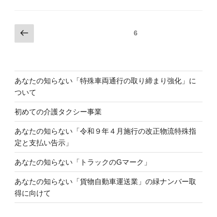
投
前
固定ページ
6
の
稿
ペ
の
ー
ペ
ジ
あなたの知らない「特殊車両通行の取り締まり強化」に
ー
ついて
ジ
送
初めての介護タクシー事業
り
あなたの知らない「令和９年４月施行の改正物流特殊指
定と支払い告示」
あなたの知らない「トラックのGマーク」
あなたの知らない「貨物自動車運送業」の緑ナンバー取
得に向けて