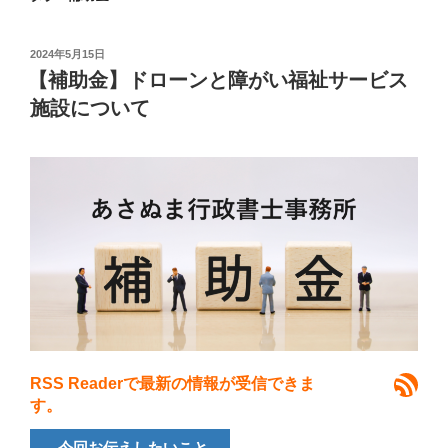
投
2024年5月15日
稿
【補助金】ドローンと障がい福祉サービス
日:
施設について
あさぬま行政書士事務所 RSS
RSS Readerで最新の情報が受信できま
す。
今回お伝えしたいこと