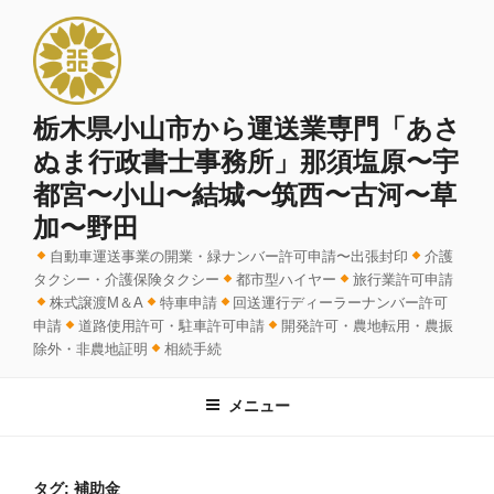
コ
ン
テ
ン
ツ
栃木県小山市から運送業専門「あさ
へ
ぬま行政書士事務所」那須塩原〜宇
ス
都宮〜小山〜結城〜筑西〜古河〜草
キ
加〜野田
ッ
プ
自動車運送事業の開業・緑ナンバー許可申請〜出張封印
介護
タクシー・介護保険タクシー
都市型ハイヤー
旅行業許可申請
株式譲渡M＆A
特車申請
回送運行ディーラーナンバー許可
申請
道路使用許可・駐車許可申請
開発許可・農地転用・農振
除外・非農地証明
相続手続
メニュー
タグ:
補助金