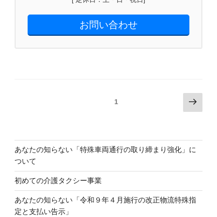
お問い合わせ
投
次
固定ページ
1
の
稿
ペ
の
ー
ペ
ジ
あなたの知らない「特殊車両通行の取り締まり強化」に
ー
ついて
ジ
送
初めての介護タクシー事業
り
あなたの知らない「令和９年４月施行の改正物流特殊指
定と支払い告示」