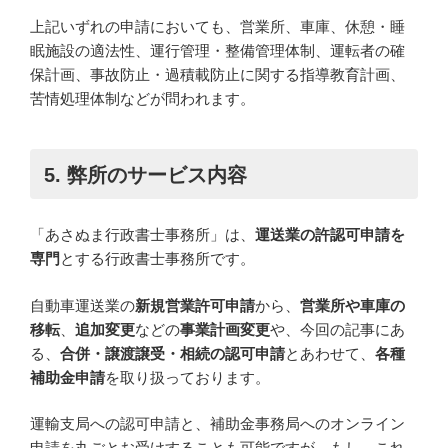
上記いずれの申請においても、営業所、車庫、休憩・睡
眠施設の適法性、運行管理・整備管理体制、運転者の確
保計画、事故防止・過積載防止に関する指導教育計画、
苦情処理体制などが問われます。
5. 弊所のサービス内容
「あさぬま行政書士事務所」は、
運送業の許認可申請を
専門
とする行政書士事務所です。
自動車運送業の
新規営業許可申請
から、
営業所や車庫の
移転
、
追加変更
などの
事業計画変更
や、今回の記事にあ
る、
合併・譲渡譲受・相続の認可申請
とあわせて、
各種
補助金申請
を取り扱っております。
運輸支局への認可申請と、補助金事務局へのオンライン
申請を丸ごとお受けすることも可能ですが、
もし、これ