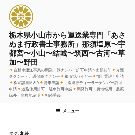
コ
ン
テ
ン
ツ
栃木県小山市から運送業専門「あさ
へ
ぬま行政書士事務所」那須塩原〜宇
ス
都宮〜小山〜結城〜筑西〜古河〜草
キ
加〜野田
ッ
プ
自動車運送事業の開業・緑ナンバー許可申請〜出張封印
介護
タクシー・介護保険タクシー
都市型ハイヤー
旅行業許可申請
株式譲渡M＆A
特車申請
回送運行ディーラーナンバー許可
申請
道路使用許可・駐車許可申請
開発許可・農地転用・農振
除外・非農地証明
相続手続
メニュー
タグ:
相続