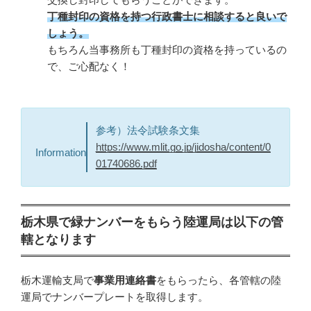
丁種封印の資格を持つ行政書士に相談すると良いで
しょう。
もちろん当事務所も丁種封印の資格を持っているの
で、ご心配なく！
参考）法令試験条文集
https://www.mlit.go.jp/jidosha/content/0
Information
01740686.pdf
栃木県で緑ナンバーをもらう陸運局は以下の管
轄となります
栃木運輸支局で
事業用連絡書
をもらったら、各管轄の陸
運局でナンバープレートを取得します。