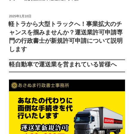
投
2025年1月10日
稿
軽トラから大型トラックへ！事業拡大のチ
日:
ャンスを掴みませんか？運送業許可申請専
門の行政書士が新規許可申請について説明
します
軽自動車で運送業を営まれている皆様へ