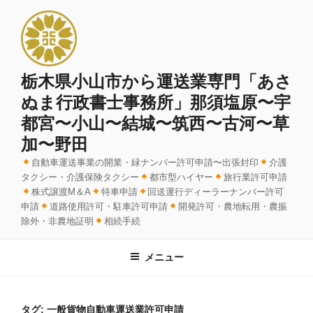
コ
ン
テ
ン
ツ
栃木県小山市から運送業専門「あさ
へ
ぬま行政書士事務所」那須塩原〜宇
ス
都宮〜小山〜結城〜筑西〜古河〜草
キ
加〜野田
ッ
プ
自動車運送事業の開業・緑ナンバー許可申請〜出張封印
介護
タクシー・介護保険タクシー
都市型ハイヤー
旅行業許可申請
株式譲渡M＆A
特車申請
回送運行ディーラーナンバー許可
申請
道路使用許可・駐車許可申請
開発許可・農地転用・農振
除外・非農地証明
相続手続
メニュー
タグ:
一般貨物自動車運送業許可申請