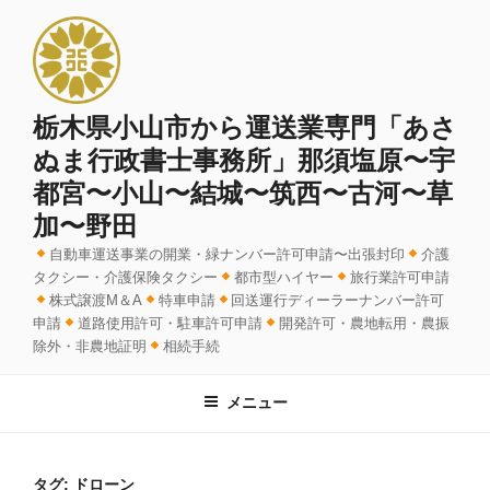
コ
ン
テ
ン
ツ
栃木県小山市から運送業専門「あさ
へ
ぬま行政書士事務所」那須塩原〜宇
ス
都宮〜小山〜結城〜筑西〜古河〜草
キ
加〜野田
ッ
プ
自動車運送事業の開業・緑ナンバー許可申請〜出張封印
介護
タクシー・介護保険タクシー
都市型ハイヤー
旅行業許可申請
株式譲渡M＆A
特車申請
回送運行ディーラーナンバー許可
申請
道路使用許可・駐車許可申請
開発許可・農地転用・農振
除外・非農地証明
相続手続
メニュー
タグ:
ドローン