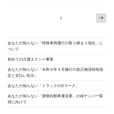
投
次
固定ページ
1
の
稿
ペ
の
ー
ペ
ジ
あなたの知らない「特殊車両通行の取り締まり強化」に
ー
ついて
ジ
送
初めての介護タクシー事業
り
あなたの知らない「令和９年４月施行の改正物流特殊指
定と支払い告示」
あなたの知らない「トラックのGマーク」
あなたの知らない「貨物自動車運送業」の緑ナンバー取
得に向けて