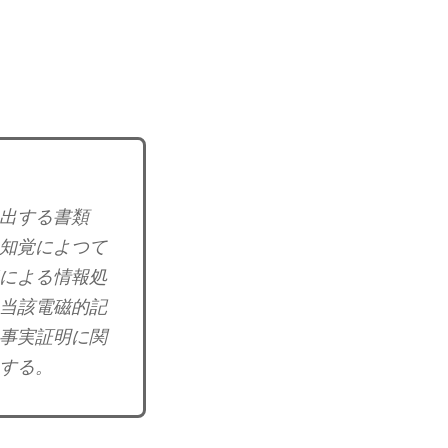
出する書類
知覚によつて
による情報処
当該電磁的記
事実証明に関
する。