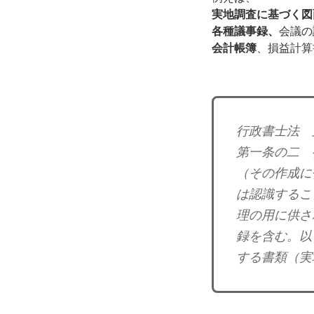
実地調査に基づく図
各種議事録、
会議の
会計帳簿
、損益計算
行政書士法 
第一条の二 
（その作成に
は認識するこ
理の用に供さ
録を含む。以
する書類（実