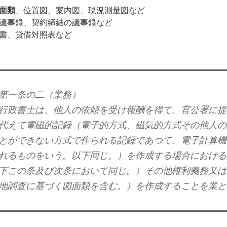
面類
、位置図、案内図、現況測量図など
議事録、契約締結の議事録など
書、貸借対照表など
第一条の二（業務）
行政書士は、他人の依頼を受け報酬を得て、官公署に提
代えて電磁的記録（電子的方式、磁気的方式その他人の
とができない方式で作られる記録であつて、電子計算機
れるものをいう。以下同じ。）を作成する場合における
下この条及び次条において同じ。）その他権利義務又は
地調査に基づく図面類を含む。）を作成することを業と