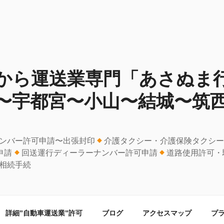
から運送業専門「あさぬま
〜宇都宮〜小山〜結城〜筑
ンバー許可申請〜出張封印
介護タクシー・介護保険タクシ
申請
回送運行ディーラーナンバー許可申請
道路使用許可・
相続手続
詳細”自動車運送業”許可
ブログ
アクセスマップ
プ