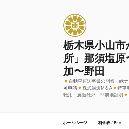
コ
ン
テ
ン
ツ
へ
栃木県小山市
ス
キ
所」那須塩原
ッ
プ
加〜野田
自動車運送事業の開業・緑ナ
可申請
株式譲渡M＆A
特車
転用・農振除外・非農地証明
ホームページ
料金表 / Fee