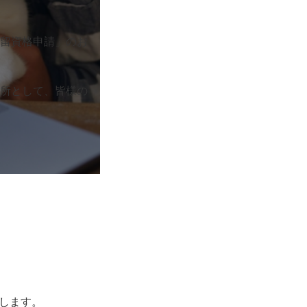
留資格申請」のお
所として、皆様の
します。