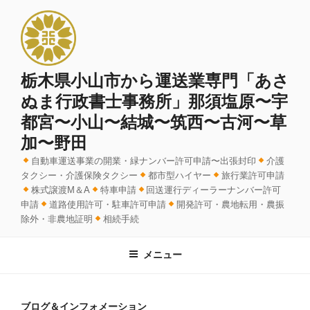
コ
ン
テ
ン
ツ
栃木県小山市から運送業専門「あさ
へ
ぬま行政書士事務所」那須塩原〜宇
ス
都宮〜小山〜結城〜筑西〜古河〜草
キ
加〜野田
ッ
プ
自動車運送事業の開業・緑ナンバー許可申請〜出張封印
介護
タクシー・介護保険タクシー
都市型ハイヤー
旅行業許可申請
株式譲渡M＆A
特車申請
回送運行ディーラーナンバー許可
申請
道路使用許可・駐車許可申請
開発許可・農地転用・農振
除外・非農地証明
相続手続
メニュー
ブログ＆インフォメーション