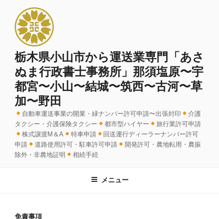
コ
ン
テ
ン
ツ
栃木県小山市から運送業専門「あさ
へ
ぬま行政書士事務所」那須塩原〜宇
ス
都宮〜小山〜結城〜筑西〜古河〜草
キ
加〜野田
ッ
プ
自動車運送事業の開業・緑ナンバー許可申請〜出張封印
介護
タクシー・介護保険タクシー
都市型ハイヤー
旅行業許可申請
株式譲渡M＆A
特車申請
回送運行ディーラーナンバー許可
申請
道路使用許可・駐車許可申請
開発許可・農地転用・農振
除外・非農地証明
相続手続
メニュー
免責事項