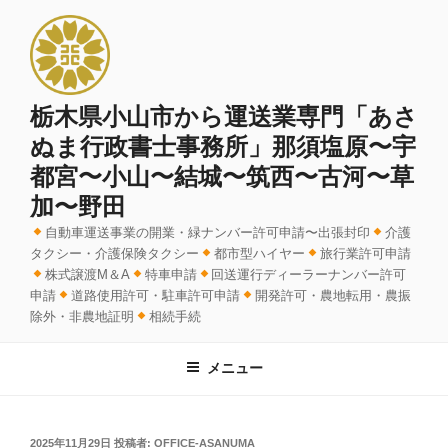
コ
ン
テ
ン
ツ
栃木県小山市から運送業専門「あさ
へ
ぬま行政書士事務所」那須塩原〜宇
ス
都宮〜小山〜結城〜筑西〜古河〜草
キ
加〜野田
ッ
プ
自動車運送事業の開業・緑ナンバー許可申請〜出張封印
介護
タクシー・介護保険タクシー
都市型ハイヤー
旅行業許可申請
株式譲渡M＆A
特車申請
回送運行ディーラーナンバー許可
申請
道路使用許可・駐車許可申請
開発許可・農地転用・農振
除外・非農地証明
相続手続
メニュー
投
2025年11月29日
投稿者:
OFFICE-ASANUMA