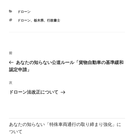
カ
ドローン
テ
タ
ドローン
、
栃木県
、
行政書士
ゴ
グ
リ
ー
投
前
前
稿
の
あなたの知らない公道ルール「貨物自動車の基準緩和
ナ
投
認定申請」
ビ
稿
ゲ
次
次
の
ー
ドローン法改正について
投
シ
稿
ョ
ン
あなたの知らない「特殊車両通行の取り締まり強化」に
ついて