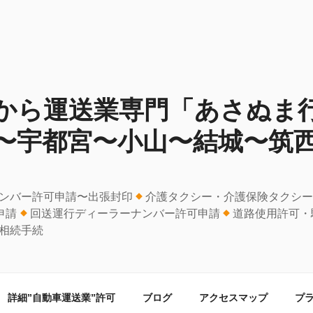
から運送業専門「あさぬま
〜宇都宮〜小山〜結城〜筑
ンバー許可申請〜出張封印
介護タクシー・介護保険タクシ
申請
回送運行ディーラーナンバー許可申請
道路使用許可・
相続手続
詳細”自動車運送業”許可
ブログ
アクセスマップ
プ