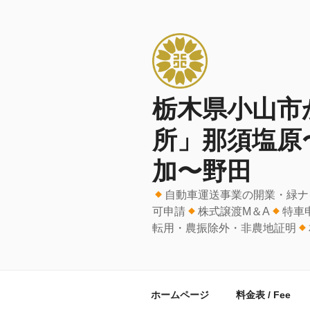
コ
ン
テ
ン
ツ
へ
栃木県小山市
ス
キ
所」那須塩原
ッ
プ
加〜野田
自動車運送事業の開業・緑ナ
可申請
株式譲渡M＆A
特車
転用・農振除外・非農地証明
ホームページ
料金表 / Fee