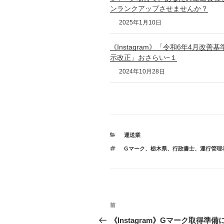
ンランクアップさせませんか？
2025年1月10日
《Instagram》「令和6年4月改善基
示改正」おさらい−１
2024年10月28日
カ
運送業
テ
タ
Gマーク
、
栃木県
、
行政書士
、
運行管理
ゴ
グ
リ
ー
投
前
前
稿
の
《Instagram》Gマーク取得準備