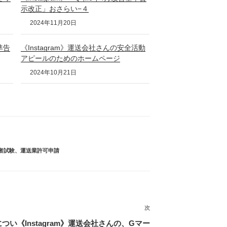
示改正」おさらい−４
2024年11月20日
準告
《Instagram》運送会社さんの安全活動
アピールのためのホームページ
2024年10月21日
者試験
、
運送業許可申請
次
次
の
につい
《Instagram》運送会社さんの、Gマー