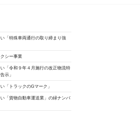
ない「特殊車両通行の取り締まり強
タクシー事業
ない「令和９年４月施行の改正物流特
い告示」
い「トラックのGマーク」
ない「貨物自動車運送業」の緑ナンバ
て