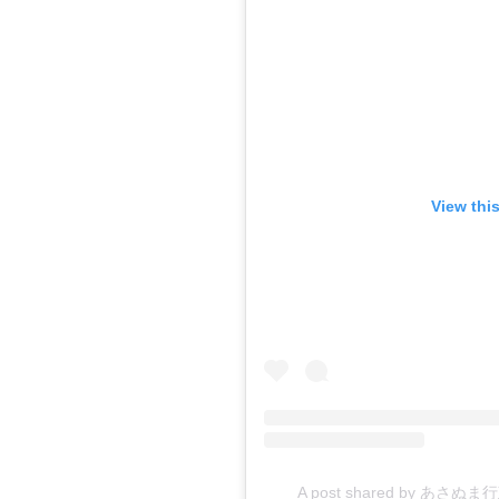
View thi
A post shared by あさぬま